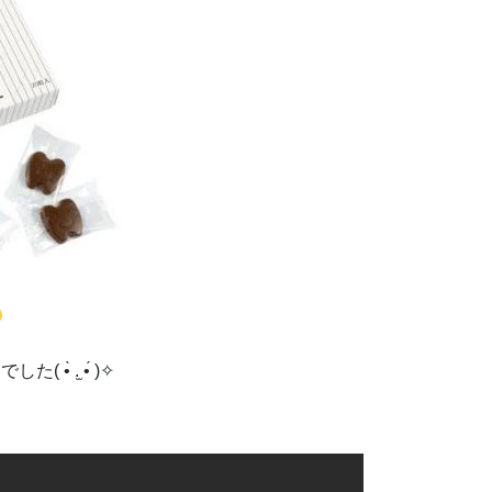
 .̫ •́ )✧