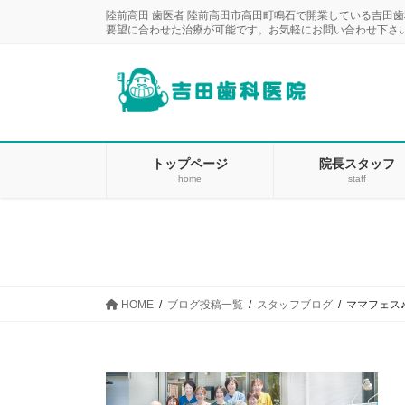
コ
ナ
陸前高田 歯医者 陸前高田市高田町鳴石で開業している吉田
ン
ビ
要望に合わせた治療が可能です。お気軽にお問い合わせ下さ
テ
ゲ
ン
ー
ツ
シ
に
ョ
移
ン
動
に
トップページ
院長スタッフ
home
staff
移
動
HOME
ブログ投稿一覧
スタッフブログ
ママフェス