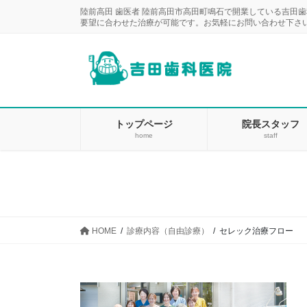
コ
ナ
陸前高田 歯医者 陸前高田市高田町鳴石で開業している吉田
ン
ビ
要望に合わせた治療が可能です。お気軽にお問い合わせ下さ
テ
ゲ
ン
ー
ツ
シ
に
ョ
移
ン
動
に
トップページ
院長スタッフ
home
staff
移
動
HOME
診療内容（自由診療）
セレック治療フロー