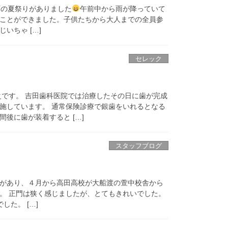
町の夏祭りがありました
午前中から雨が降っていて
ことができました。子供たちから大人までの全員参
いちゃ […]
セレック
之です。 吉田歯科医院では治療したその日に歯が完成
施しています。 通常保険診療で銀歯をいれるとなる
後に歯が装着すると […]
スタッフブログ
があり、４月から高田高校が大船渡の萱中校舎から
。 正門は狭く感じましたが、とてもきれいでした。
た。 […]