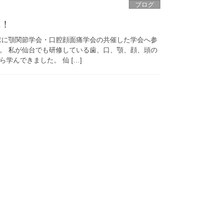
ブログ
へ！
末に顎関節学会・口腔顔面痛学会の共催した学会へ参
。 私が仙台でも研修している歯、口、顎、顔、頭の
学んできました。 仙 […]