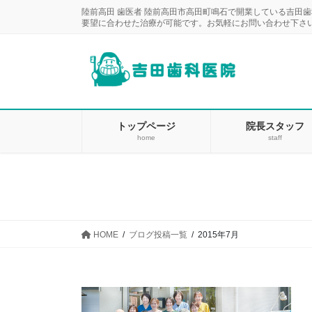
コ
ナ
陸前高田 歯医者 陸前高田市高田町鳴石で開業している吉田
ン
ビ
要望に合わせた治療が可能です。お気軽にお問い合わせ下さ
テ
ゲ
ン
ー
ツ
シ
に
ョ
移
ン
動
に
トップページ
院長スタッフ
home
staff
移
動
HOME
ブログ投稿一覧
2015年7月