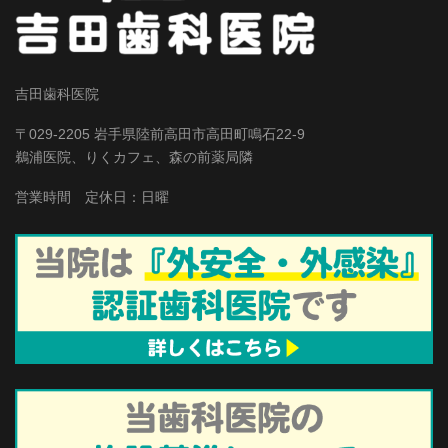
吉田歯科医院
〒029-2205 岩手県陸前高田市高田町鳴石22-9
鵜浦医院、りくカフェ、森の前薬局隣
営業時間 定休日：日曜