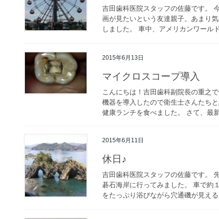
吉田歯科医院スタッフの佐藤です。 
画が見たいという友達親子。あまり気
しました。 車中、アメリカンワールド
2015年6月13日
マイクロスコープ導入
こんにちは！吉田歯科副院長の重之で
機器を導入したので衛生士さんたちと
健康ランチを食べました。 さて、最新治
2015年6月11日
休日♪
吉田歯科医院スタッフの佐藤です。 
碁石海岸に行ってみました。 車で約
をたっぷり浴びながら穴通磯が見える展