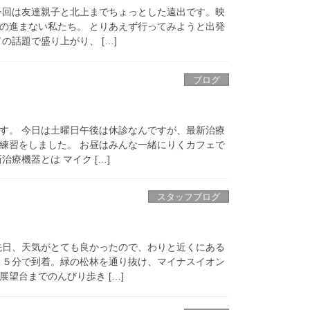
今回は友達親子と北上までちょっとした遠出です。映
の進まない私たち。 とりあえず行ってみようと出発
の話題で盛り上がり、 […]
ブログ
す。 今日は土曜日午後は休診なんですが、最新治療
練習をしました。 お昼はみんな一緒にりくカフェで
療機器とは マイク […]
スタッフブログ
先日、天気がとても良かったので、わりと近くにある
１５分で到着。緑の松林を通り抜け、マイナスイオン
望台までのんびり歩き […]