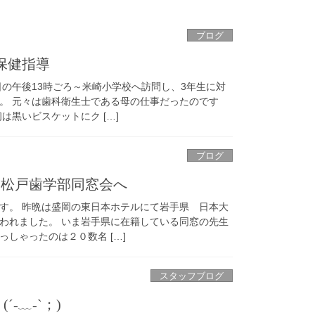
ブログ
保健指導
日の午後13時ごろ～米崎小学校へ訪問し、3年生に対
。 元々は歯科衛生士である母の仕事だったのです
は黒いビスケットにク […]
ブログ
・松戸歯学部同窓会へ
す。 昨晩は盛岡の東日本ホテルにて岩手県 日本大
われました。 いま岩手県に在籍している同窓の先生
しゃったのは２０数名 […]
スタッフブログ
(´-﹏-`；)