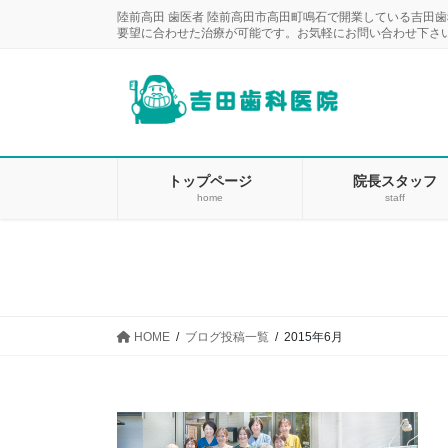
コ
ナ
陸前高田 歯医者 陸前高田市高田町鳴石で開業している吉田
ン
ビ
要望に合わせた治療が可能です。お気軽にお問い合わせ下さ
テ
ゲ
ン
ー
ツ
シ
に
ョ
移
ン
動
に
トップページ
院長スタッフ
home
staff
移
動
HOME
ブログ投稿一覧
2015年6月