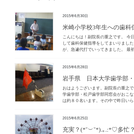
2015年6月30日
米崎小学校3年生への歯科
こんにちは！副院長の重之です。 今
して歯科保健指導をしてまいりました
が、急遽代打でいってきました。 最初
2015年6月28日
岩手県 日本大学歯学部
おはようございます。副院長の重之で
学歯学部・松戸歯学部同窓会がおこな
は約８０名います。その中で昨日いらっ
2015年6月25日
充実？(*˘︶˘*).｡.:*♡多忙？