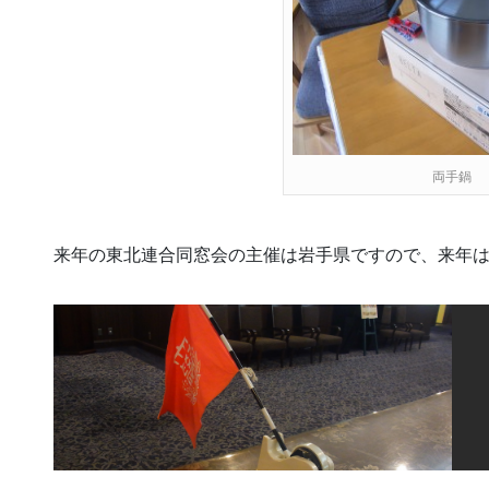
両手鍋
来年の東北連合同窓会の主催は岩手県ですので、来年