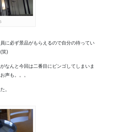
5
全員に必ず景品がもらえるので自分の待ってい
笑)
私がなんと今回は二番目にビンゴしてしまいま
うお声も。。。
した。