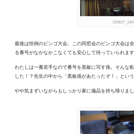
150627_194
最後は恒例のビンゴ大会。この同窓会のビンゴ大会は
る番号がなかなかこなくても安心して待っていられます(
わたしは一番若手なので番号を黒板に写す係。そんな
した！？先生の中から「黒板係があたったぞ！」とい
やや気まずいながらもしっかり家に備品を持ち帰りま