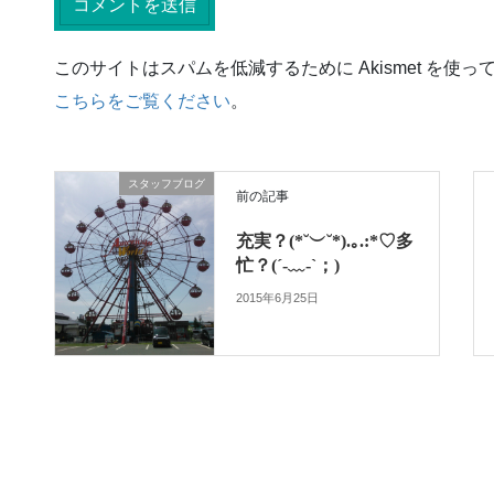
このサイトはスパムを低減するために Akismet を使っ
こちらをご覧ください
。
スタッフブログ
前の記事
充実？(*˘︶˘*).｡.:*♡多
忙？(´-﹏-`；)
2015年6月25日