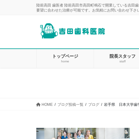
コ
ナ
陸前高田 歯医者 陸前高田市高田町鳴石で開業している吉田
ン
ビ
要望に合わせた治療が可能です。お気軽にお問い合わせ下さ
テ
ゲ
ン
ー
ツ
シ
に
ョ
移
ン
動
に
トップページ
院長スタッフ
home
staff
移
動
HOME
ブログ投稿一覧
ブログ
岩手県 日本大学歯