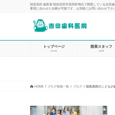
コ
ナ
陸前高田 歯医者 陸前高田市高田町鳴石で開業している吉田
ン
ビ
要望に合わせた治療が可能です。お気軽にお問い合わせ下さ
テ
ゲ
ン
ー
ツ
シ
に
ョ
移
ン
動
に
トップページ
院長スタッフ
home
staff
移
動
HOME
ブログ投稿一覧
ブログ
陸前高田のこどもの