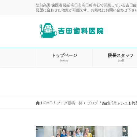
コ
ナ
陸前高田 歯医者 陸前高田市高田町鳴石で開業している吉田
ン
ビ
要望に合わせた治療が可能です。お気軽にお問い合わせ下さ
テ
ゲ
ン
ー
ツ
シ
に
ョ
移
ン
動
に
トップページ
院長スタッフ
home
staff
移
動
HOME
ブログ投稿一覧
ブログ
結婚式ラッシュも終