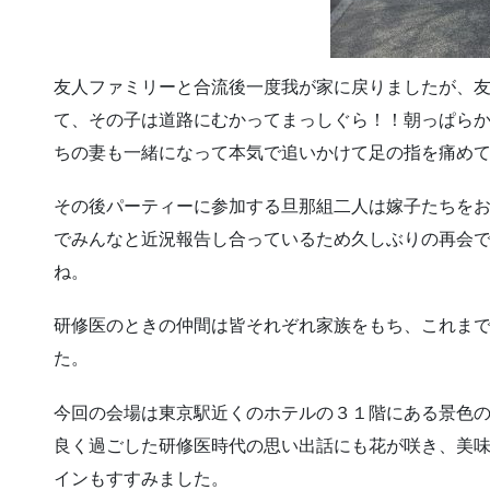
友人ファミリーと合流後一度我が家に戻りましたが、
て、その子は道路にむかってまっしぐら！！朝っぱら
ちの妻も一緒になって本気で追いかけて足の指を痛め
その後パーティーに参加する旦那組二人は嫁子たちを
でみんなと近況報告し合っているため久しぶりの再会
ね。
研修医のときの仲間は皆それぞれ家族をもち、これま
た。
今回の会場は東京駅近くのホテルの３１階にある景色
良く過ごした研修医時代の思い出話にも花が咲き、美
インもすすみました。