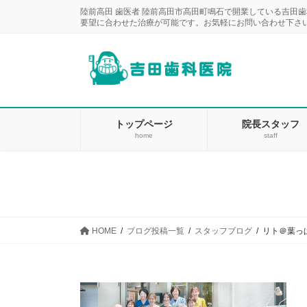
コ
ナ
陸前高田 歯医者 陸前高田市高田町鳴石で開業している吉田
ン
ビ
要望に合わせた治療が可能です。お気軽にお問い合わせ下さ
テ
ゲ
ン
ー
ツ
シ
に
ョ
移
ン
動
に
トップページ
院長スタッフ
home
staff
移
動
HOME
ブログ投稿一覧
スタッフブログ
リト＠葉っ