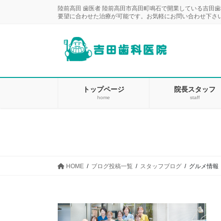
コ
ナ
陸前高田 歯医者 陸前高田市高田町鳴石で開業している吉田
ン
ビ
要望に合わせた治療が可能です。お気軽にお問い合わせ下さ
テ
ゲ
ン
ー
ツ
シ
に
ョ
移
ン
動
に
トップページ
院長スタッフ
home
staff
移
動
HOME
ブログ投稿一覧
スタッフブログ
グルメ情報