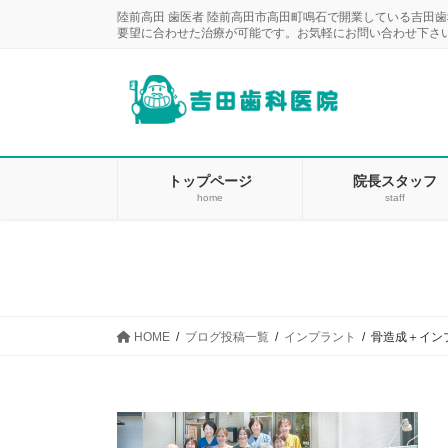
コ
ナ
陸前高田 歯医者 陸前高田市高田町鳴石で開業している吉田
ン
ビ
要望に合わせた治療が可能です。お気軽にお問い合わせ下さ
テ
ゲ
ン
ー
ツ
シ
に
ョ
移
ン
動
に
トップページ
院長スタッフ
home
staff
移
動
HOME
ブログ投稿一覧
インプラント
骨造成＋イン