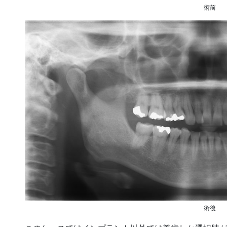
術前
術後