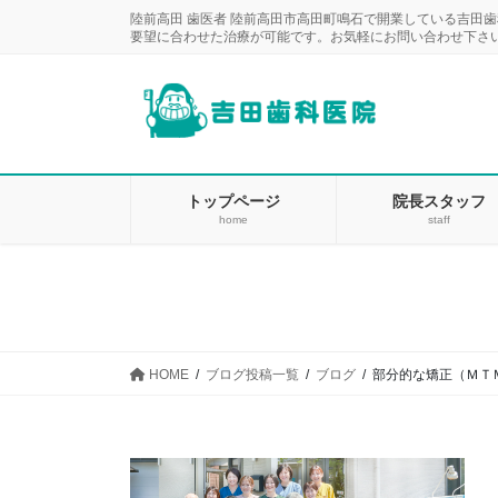
コ
ナ
陸前高田 歯医者 陸前高田市高田町鳴石で開業している吉田
ン
ビ
要望に合わせた治療が可能です。お気軽にお問い合わせ下さ
テ
ゲ
ン
ー
ツ
シ
に
ョ
移
ン
動
に
トップページ
院長スタッフ
home
staff
移
動
HOME
ブログ投稿一覧
ブログ
部分的な矯正（ＭＴ