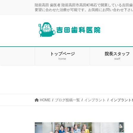
コ
ナ
陸前高田 歯医者 陸前高田市高田町鳴石で開業している吉田
ン
ビ
要望に合わせた治療が可能です。お気軽にお問い合わせ下さ
テ
ゲ
ン
ー
ツ
シ
に
ョ
移
ン
動
に
トップページ
院長スタッフ
home
staff
移
動
HOME
ブログ投稿一覧
インプラント
インプラント