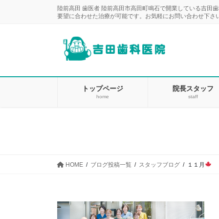
コ
ナ
陸前高田 歯医者 陸前高田市高田町鳴石で開業している吉田
ン
ビ
要望に合わせた治療が可能です。お気軽にお問い合わせ下さ
テ
ゲ
ン
ー
ツ
シ
に
ョ
移
ン
動
に
トップページ
院長スタッフ
home
staff
移
動
HOME
ブログ投稿一覧
スタッフブログ
１１月