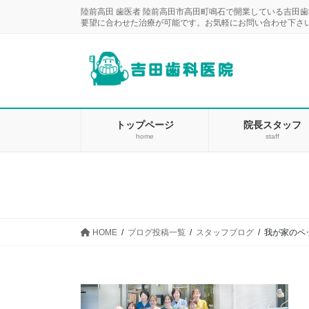
コ
ナ
陸前高田 歯医者 陸前高田市高田町鳴石で開業している吉田
ン
ビ
要望に合わせた治療が可能です。お気軽にお問い合わせ下さ
テ
ゲ
ン
ー
ツ
シ
に
ョ
移
ン
動
に
トップページ
院長スタッフ
home
staff
移
動
HOME
ブログ投稿一覧
スタッフブログ
我が家のペ