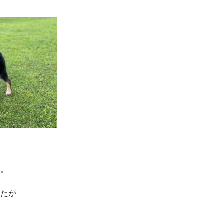
す。
したが