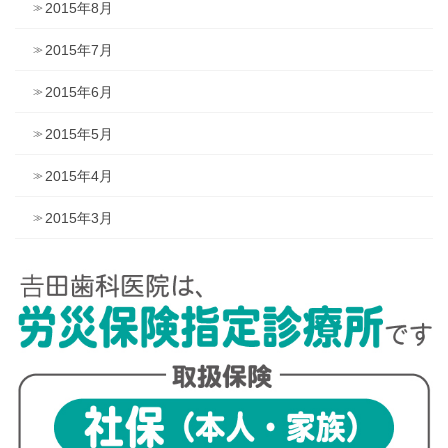
2015年8月
2015年7月
2015年6月
2015年5月
2015年4月
2015年3月